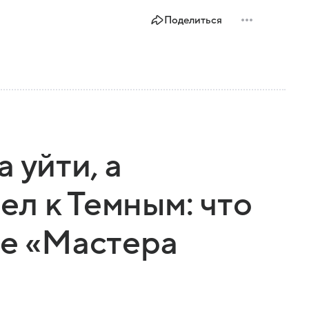
Поделиться
 уйти, а
л к Темным: что
ке «Мастера