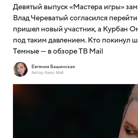
Девятый выпуск «Мастера игры» зам
Влад Череватый согласился перейти 
пришел новый участник, а Курбан О
под таким давлением. Кто покинул 
Темные — в обзоре ТВ Mail
Евгения Башинская
Автор Кино Mail