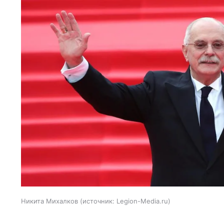
Никита Михалков
источник:
Legion-Media.ru