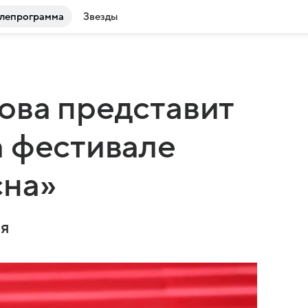
лепрограмма
Звезды
ова представит
а фестивале
сна»
ня