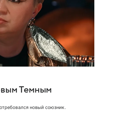
овым Темным
отребовался новый союзник.