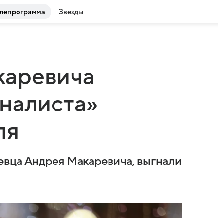
лепрограмма
Звезды
каревича
налиста»
ля
евца Андрея Макаревича, выгнали