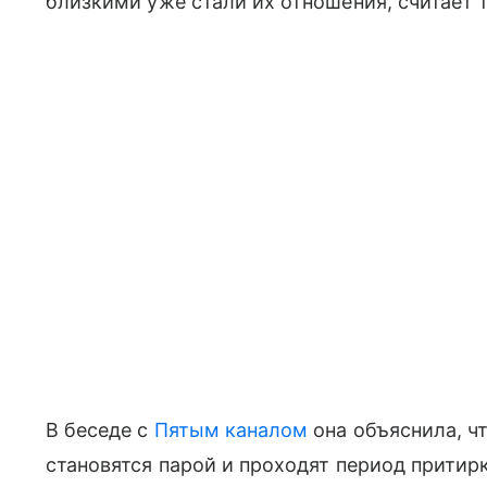
близкими уже стали их отношения, считает 
В беседе с
Пятым каналом
она объяснила, ч
становятся парой и проходят период притирк