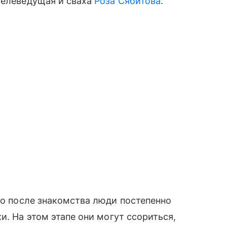
телеведущая и сваха
Роза Сябитова
.
то после знакомства люди постепенно
и. На этом этапе они могут ссориться,