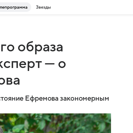
лепрограмма
Звезды
го образа
ксперт — о
ова
стояние Ефремова закономерным