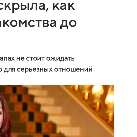
скрыла, как
акомства до
тапах не стоит ожидать
го для серьезных отношений