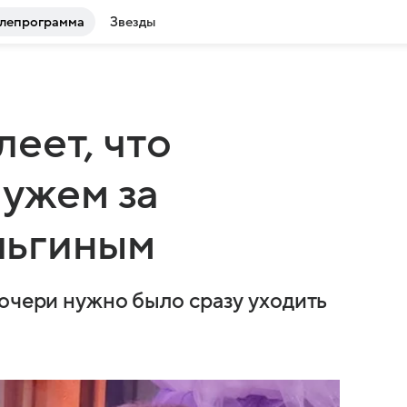
лепрограмма
Звезды
еет, что
мужем за
льгиным
дочери нужно было сразу уходить