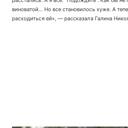
расстались. А я все: “Подождите”. Как бы не
виноватой… Но все становилось хуже. А тепе
расходиться ей», — рассказала Галина Нико