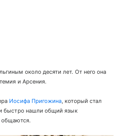
ьгиным около десяти лет. От него она
темия и Арсения.
ера
Иосифа Пригожина
, который стал
ки быстро нашли общий язык
е общаются.