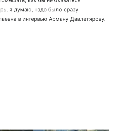
 помешать, как бы не оказаться
рь, я думаю, надо было сразу
лаевна в интервью Арману Давлетярову.