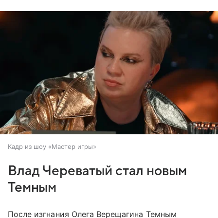
Кадр из шоу «Мастер игры»
Влад Череватый стал новым
Темным
После изгнания Олега Верещагина Темным