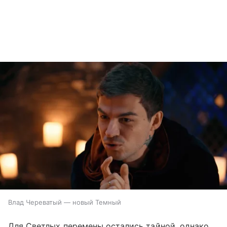
Влад Череватый — новый Темный
Для Светлых перемены остались тайной, однако