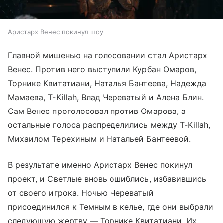
Аристарх Венес покинул шоу
Главной мишенью на голосовании стал Аристарх
Венес. Против него выступили Курбан Омаров,
Торнике Квитатиани, Наталья Бантеева, Надежда
Мамаева, T-Killah, Влад Череватый и Алена Блин.
Сам Венес проголосовал против Омарова, а
остальные голоса распределились между T-Killah,
Михаилом Терехиным и Натальей Бантеевой.
В результате именно Аристарх Венес покинул
проект, и Светлые вновь ошиблись, избавившись
от своего игрока. Ночью Череватый
присоединился к Темным в келье, где они выбрали
следующую жертву — Торнике Квитатиани. Их