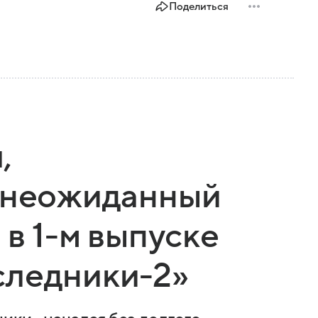
Поделиться
,
и неожиданный
 в 1-м выпуске
следники-2»