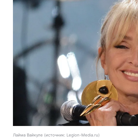
Лайма Вайкуле
источник:
Legion-Media.ru