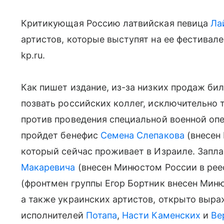
Критикующая Россию латвийская певица
Ла
артистов, которые выступят на ее фестивал
kp.ru.
Как пишет издание, из-за низких продаж би
позвать российских коллег, исключительно т
против проведения специальной военной опер
пройдет бенефис
Семена Слепакова
(внесен 
который сейчас проживает в Израиле. Зап
Макаревича
(внесен Минюстом России в реес
(фронтмен группы Егор Бортник внесен Миню
а также украинских артистов, открыто выра
исполнителей
Потапа
,
Насти Каменских
и
Ве