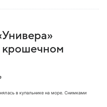
 «Универа»
в крошечном
е
снялась в купальнике на море. Снимками