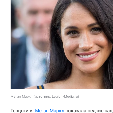
Меган Маркл
источник:
Legion-Media.ru
Герцогиня
Меган Маркл
показала редкие кад