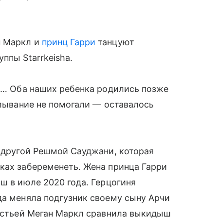
н Маркл и
принц Гарри
танцуют
ппы Starrkeisha.
ое… Оба наших ребенка родились позже
алывание не помогали — оставалось
подругой Решмой Сауджани, которая
ках забеременеть. Жена принца Гарри
ш в июле 2020 года. Герцогиня
да меняла подгузник своему сыну Арчи
гостьей Меган Маркл сравнила выкидыш