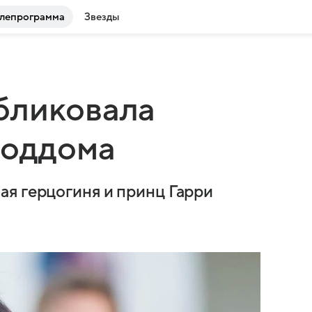
лепрограмма
Звезды
бликовала
роддома
я герцогиня и принц Гарри