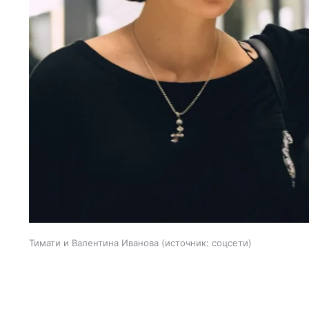
Тимати и Валентина Иванова
источник:
соцсети