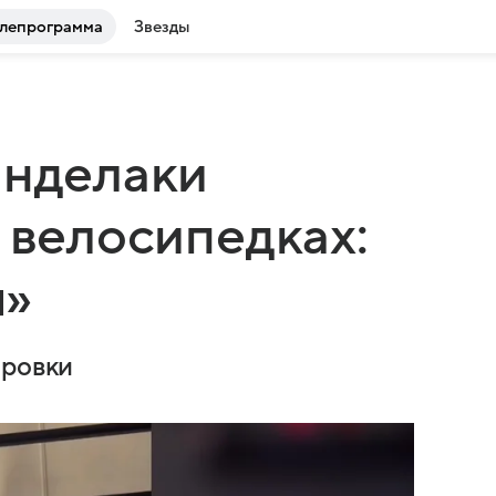
лепрограмма
Звезды
анделаки
 велосипедках:
ы»
ировки