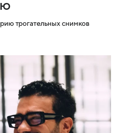
ью
ерию трогательных снимков