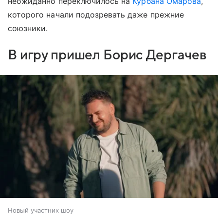
неожиданно переключилось на
Курбана Омарова
,
которого начали подозревать даже прежние
союзники.
В игру пришел Борис Дергачев
Новый участник шоу