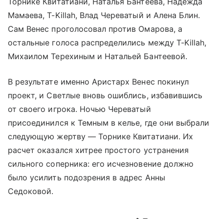
Торнике Квитатиани, Наталья Бантеева, Надежда
Мамаева, T-Killah, Влад Череватый и Алена Блин.
Сам Венес проголосовал против Омарова, а
остальные голоса распределились между T-Killah,
Михаилом Терехиным и Натальей Бантеевой.
В результате именно Аристарх Венес покинул
проект, и Светлые вновь ошиблись, избавившись
от своего игрока. Ночью Череватый
присоединился к Темным в келье, где они выбрали
следующую жертву — Торнике Квитатиани. Их
расчет оказался хитрее простого устранения
сильного соперника: его исчезновение должно
было усилить подозрения в адрес Анны
Седоковой.