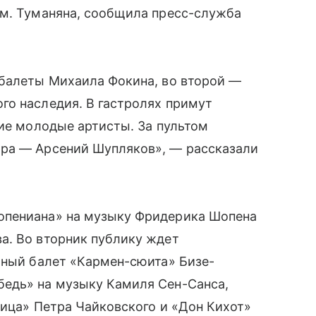
им. Туманяна, сообщила пресс-служба
 балеты Михаила Фокина, во второй —
го наследия. В гастролях примут
кие молодые артисты. За пультом
тра — Арсений Шупляков», — рассказали
опениана» на музыку Фридерика Шопена
а. Во вторник публику ждет
тный балет «Кармен-сюита» Бизе-
едь» на музыку Камиля Сен-Санса,
вица» Петра Чайковского и «Дон Кихот»