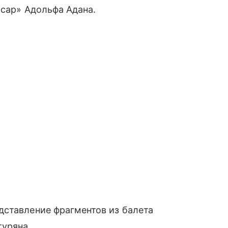
рсар» Адольфа Адана.
дставление фрагментов из балета
туряна.