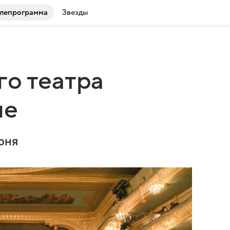
лепрограмма
Звезды
о театра
не
юня