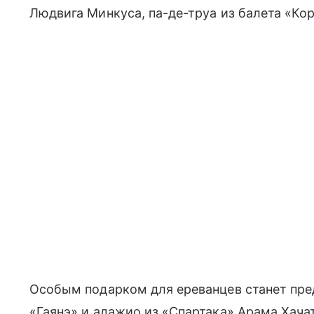
Людвига Минкуса, па-де-труа из балета «Ко
Особым подарком для ереванцев станет пре
«Гаянэ» и адажио из «Спартака» Арама Хача