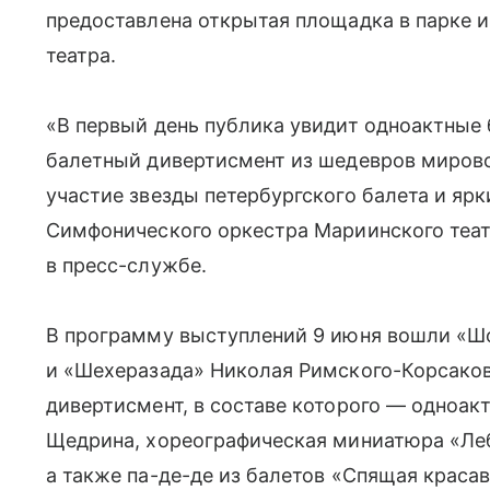
предоставлена открытая площадка в парке 
театра.
«В первый день публика увидит одноактные
балетный дивертисмент из шедевров мирово
участие звезды петербургского балета и яр
Симфонического оркестра Мариинского теа
в пресс-службе.
В программу выступлений 9 июня вошли «Ш
и «Шехеразада» Николая Римского-Корсаков
дивертисмент, в составе которого — одноак
Щедрина, хореографическая миниатюра «Леб
а также па-де-де из балетов «Спящая краса