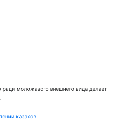
о ради моложавого внешнего вида делает
.
лении казахов
.