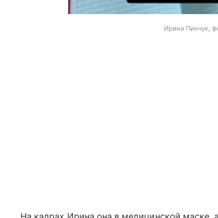
Ирина Пинчук, ф
На кадрах Ирина она в медицинской маске,