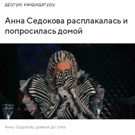
другую кандидатуру.
Анна Седокова расплакалась и
попросилась домой
Анну Седокову довели до слез