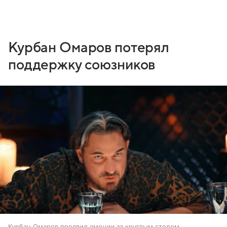
Курбан Омаров потерял
поддержку союзников
Курбан Омаров проявил эмоции за круглым столом