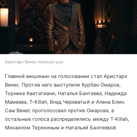
Аристарх Венес покинул шоу
Главной мишенью на голосовании стал Аристарх
Венес. Против него выступили Курбан Омаров,
Торнике Квитатиани, Наталья Бантеева, Надежда
Мамаева, T-Killah, Влад Череватый и Алена Блин.
Сам Венес проголосовал против Омарова, а
остальные голоса распределились между T-Killah,
Михаилом Терехиным и Натальей Бантеевой.