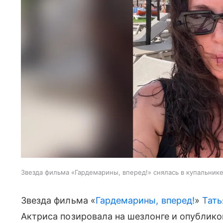
Звезда фильма «Гардемарины, вперед!» снялась в купальник
Звезда фильма «
Гардемарины, вперед!
»
Тать
Актриса позировала на шезлонге и опубликов