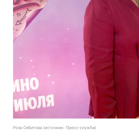
Роза Сябитова
источник:
Пресс-служба