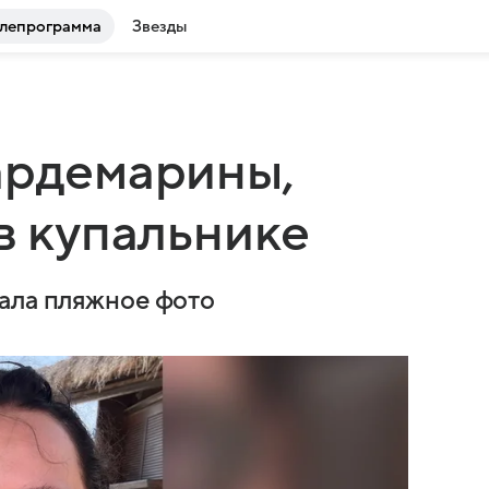
лепрограмма
Звезды
ардемарины,
в купальнике
вала пляжное фото