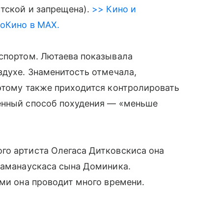
тской и запрещена).
>> Кино и
roКино в MAX.
 спортом. Лютаева показывала
здухе. Знаменитость отмечала,
этому также приходится контролировать
енный способ похудения — «меньше
го артиста Олегаса Дитковскиса она
Раманаускаса сына Доминика.
ыми она проводит много времени.