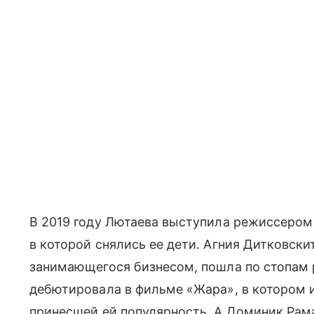
В 2019 году Лютаева выступила режиссером
в которой снялись ее дети. Агния Дитковскит
занимающегося бизнесом, пошла по стопам р
дебютировала в фильме «Жара», в котором и
принесшей ей популярность. А Доминик Рам