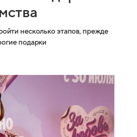
омства
пройти несколько этапов, прежде
орогие подарки