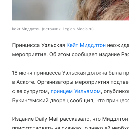
Кейт Миддлтон
источник:
Legion-Media.ru
Принцесса Уэльская
Кейт Миддлтон
неожида
мероприятие. Об этом сообщает издание Pag
18 июня принцесса Уэльская должна была пр
в Аскоте. Организаторы мероприятия подтв
с ее супругом,
принцем Уильямом
, опублико
Букингемский дворец сообщил, что принцесс
Издание Daily Mail рассказало, что Миддлто
присутствовать на скачках, однако ей необ