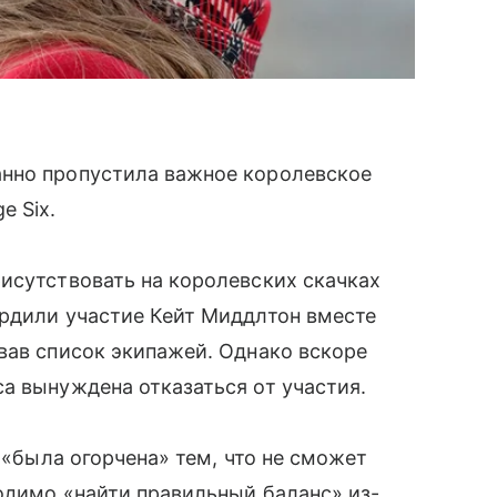
нно пропустила важное королевское
e Six.
исутствовать на королевских скачках
ердили участие Кейт Миддлтон вместе
вав список экипажей. Однако вскоре
а вынуждена отказаться от участия.
н «была огорчена» тем, что не сможет
ходимо «найти правильный баланс» из-