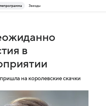
лепрограмма
Звезды
еожиданно
стия в
оприятии
пришла на королевские скачки