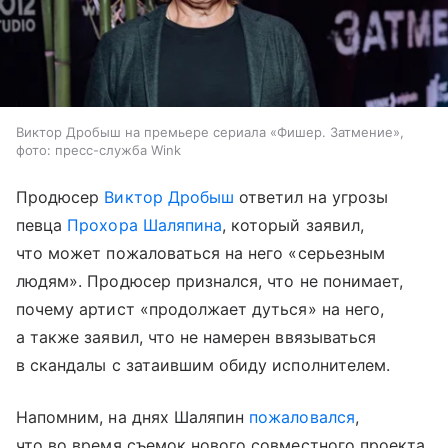
Виктор Дробыш на премьере сериала «Фишер. Затмение»,
фото: пресс-служба Wink
Продюсер
Виктор Дробыш
ответил на угрозы
певца
Прохора Шаляпина
, который заявил,
что может пожаловаться на него «серьезным
людям». Продюсер признался, что не понимает,
почему артист «продолжает дуться» на него,
а также заявил, что не намерен ввязываться
в скандалы с затаившим обиду исполнителем.
Напомним, на днях Шаляпин
пожаловался
,
что во время съемок нового совместного проекта