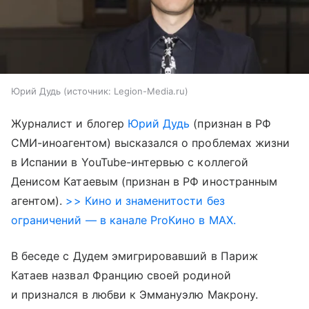
Юрий Дудь
источник:
Legion-Media.ru
Журналист и блогер
Юрий Дудь
(признан в РФ
СМИ-иноагентом) высказался о проблемах жизни
в Испании в YouTube-интервью с коллегой
Денисом Катаевым (признан в РФ иностранным
агентом).
>> Кино и знаменитости без
ограничений — в канале ProКино в MAX.
В беседе с Дудем эмигрировавший в Париж
Катаев назвал Францию своей родиной
и признался в любви к Эммануэлю Макрону.