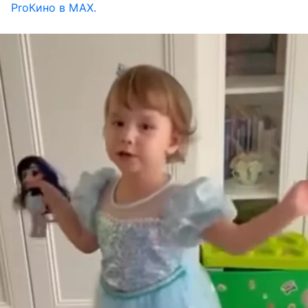
ProКино в MAX.