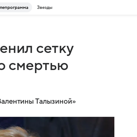
лепрограмма
Звезды
енил сетку
со смертью
Валентины Талызиной»