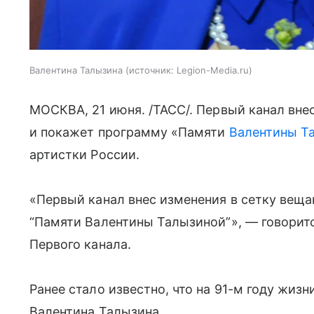
Валентина Талызина
источник:
Legion-Media.ru
МОСКВА, 21 июня. /ТАСС/. Первый канал вне
и покажет программу «Памяти
Валентины Т
артистки России.
«Первый канал внес изменения в сетку веща
“Памяти Валентины Талызиной”», — говоритс
Первого канала.
Ранее стало известно, что на 91-м году жизн
Валентина Талызина.