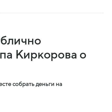
ублично
па Киркорова о
сте собрать деньги на