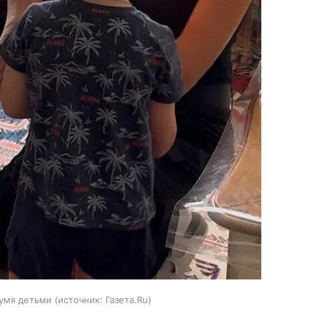
вумя детьми
источник:
Газета.Ru