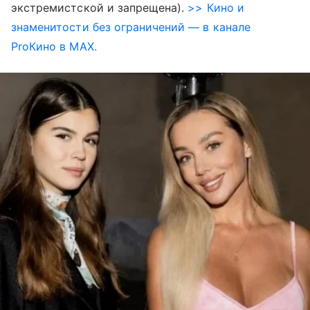
экстремистской и запрещена).
>> Кино и
знаменитости без ограничений — в канале
ProКино в MAX.