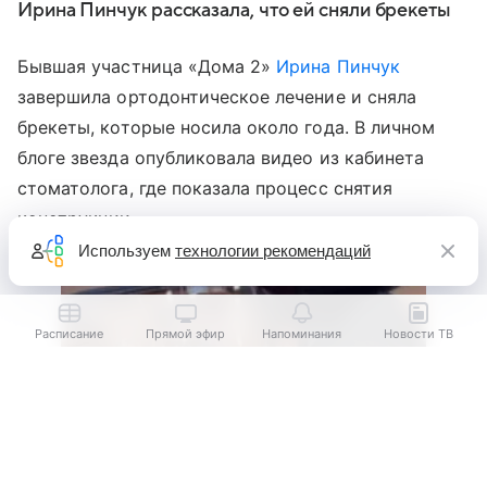
Ирина Пинчук рассказала, что ей сняли брекеты
Бывшая участница «Дома 2»
Ирина Пинчук
завершила ортодонтическое лечение и сняла
брекеты, которые носила около года. В личном
блоге звезда опубликовала видео из кабинета
стоматолога, где показала процесс снятия
конструкции.
Используем
технологии рекомендаций
Расписание
Прямой эфир
Напоминания
Новости ТВ
Выберите комментарий
Выберите комментарий
Информация полезная и актуальная
Информация полезная и актуальная