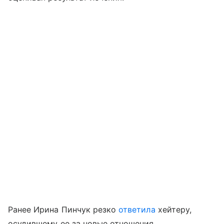
Ранее Ирина Пинчук резко
ответила
хейтеру,
осудившему ее за новые отношения.