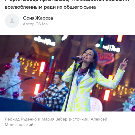
возлюбленным ради их общего сына
Соня Жарова
Автор ТВ Mail
Леонид Руденко и Мария Вебер
источник:
Алексей
Молчановский