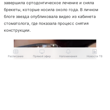
завершила ортодонтическое лечение и сняла
брекеты, которые носила около года. В личном
блоге звезда опубликовала видео из кабинета
стоматолога, где показала процесс снятия
конструкции.
Расписание
Прямой эфир
Напоминания
Новости ТВ
Выберите комментарий
Выберите комментарий
Выберите комментарий
Информация полезная и актуальная
Информация полезная и актуальная
Информация полезная и актуальная
Заголовок вводит в заблуждение
Заголовок вводит в заблуждение
Заголовок вводит в заблуждение
Материал содержит неполные данные
Материал содержит неполные данные
Материал содержит неполные данные