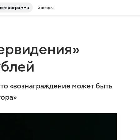
лепрограмма
Звезды
ервидения»
ублей
что «вознаграждение может быть
тора»