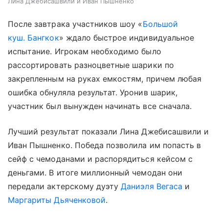
Лина Джебисашвили и Иван Пышненко
После завтрака участников шоу «
Большой
куш. Бангкок
» ждало быстрое индивидуальное
испытание. Игрокам необходимо было
рассортировать разноцветные шарики по
закрепленным на руках емкостям, причем любая
ошибка обнуляла результат. Уронив шарик,
участник был вынужден начинать все сначала.
Лучший результат показали Лина Джебисашвили и
Иван Пышненко. Победа позволила им попасть в
сейф с чемоданами и распорядиться кейсом с
деньгами. В итоге миллионный чемодан они
передали актерскому дуэту
Даниэля Вегаса
и
Маргариты Дьяченковой
.