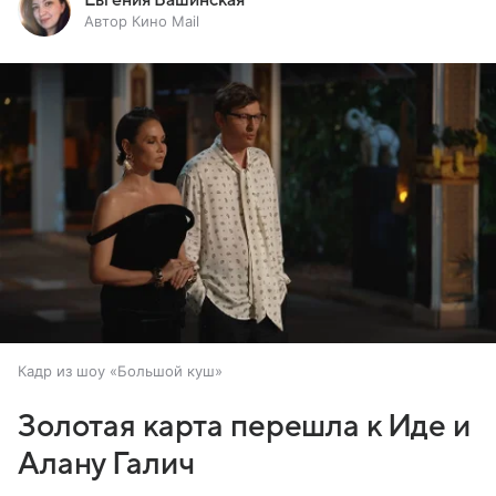
Евгения Башинская
Автор Кино Mail
Кадр из шоу «Большой куш»
Золотая карта перешла к Иде и
Алану Галич