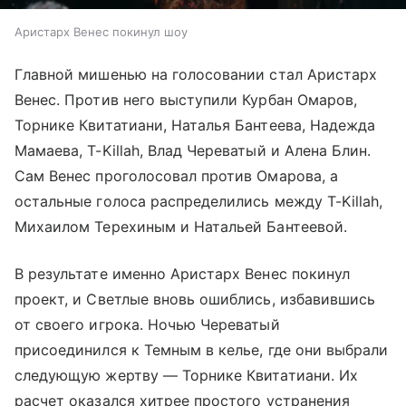
Аристарх Венес покинул шоу
Главной мишенью на голосовании стал Аристарх
Венес. Против него выступили Курбан Омаров,
Торнике Квитатиани, Наталья Бантеева, Надежда
Мамаева, T-Killah, Влад Череватый и Алена Блин.
Сам Венес проголосовал против Омарова, а
остальные голоса распределились между T-Killah,
Михаилом Терехиным и Натальей Бантеевой.
В результате именно Аристарх Венес покинул
проект, и Светлые вновь ошиблись, избавившись
от своего игрока. Ночью Череватый
присоединился к Темным в келье, где они выбрали
следующую жертву — Торнике Квитатиани. Их
расчет оказался хитрее простого устранения