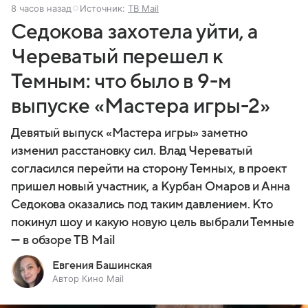
8 часов назад
Источник:
ТВ Mail
Седокова захотела уйти, а
Череватый перешел к
Темным: что было в 9-м
выпуске «Мастера игры-2»
Девятый выпуск «Мастера игры» заметно
изменил расстановку сил. Влад Череватый
согласился перейти на сторону Темных, в проект
пришел новый участник, а Курбан Омаров и Анна
Седокова оказались под таким давлением. Кто
покинул шоу и какую новую цель выбрали Темные
— в обзоре ТВ Mail
Евгения Башинская
Автор Кино Mail