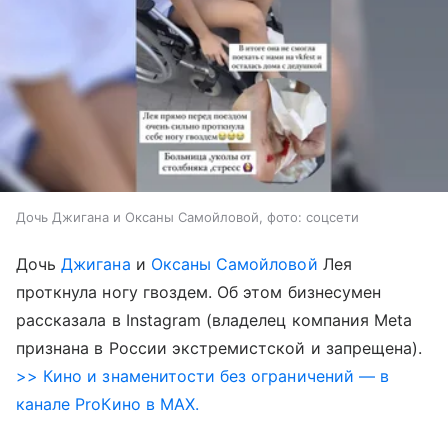
Дочь Джигана и Оксаны Самойловой, фото: соцсети
Дочь
Джигана
и
Оксаны Самойловой
Лея
проткнула ногу гвоздем. Об этом бизнесумен
рассказала в Instagram (владелец компания Meta
признана в России экстремистской и запрещена).
>> Кино и знаменитости без ограничений — в
канале ProКино в MAX.