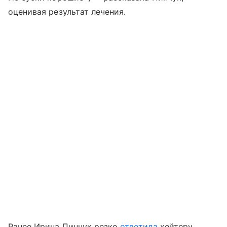
оценивая результат лечения.
Ранее Ирина Пинчук резко
ответила
хейтеру,