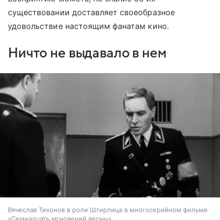
существовании доставляет своеобразное
удовольствие настоящим фанатам кино.
Ничто не выдавало в нем
Вячеслав Тихонов в роли Штирлица в многосерийном фильме
«Семнадцать мгновений весны»