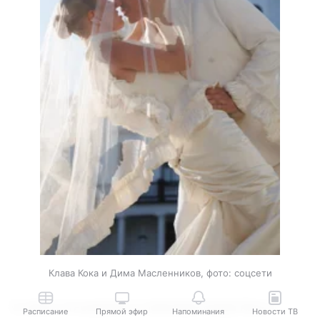
Клава Кока и Дима Масленников, фото: соцсети
О своих отношениях и помолвке Клава Кока и
Расписание
Прямой эфир
Напоминания
Новости ТВ