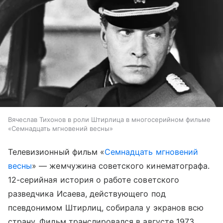
Вячеслав Тихонов в роли Штирлица в многосерийном фильме
«Семнадцать мгновений весны»
Телевизионный фильм «
Семнадцать мгновений
весны
» — жемчужина советского кинематографа.
12-серийная история о работе советского
разведчика Исаева, действующего под
псевдонимом Штирлиц, собирала у экранов всю
страну. Фильм транслировался в августе 1973