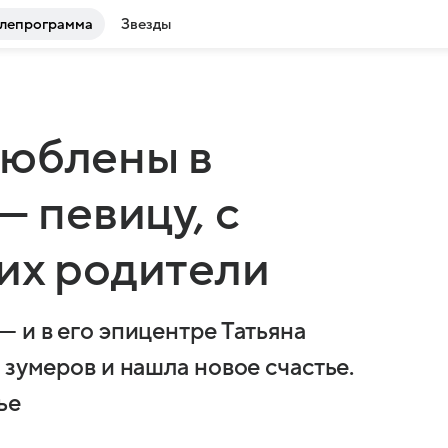
лепрограмма
Звезды
люблены в
— певицу, с
их родители
 и в его эпицентре Татьяна
 зумеров и нашла новое счастье.
ье