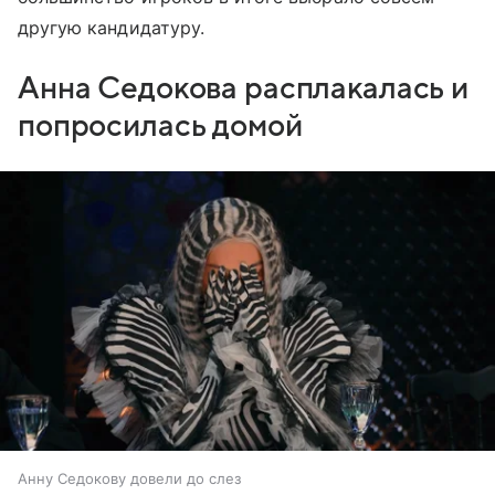
другую кандидатуру.
Анна Седокова расплакалась и
попросилась домой
Анну Седокову довели до слез