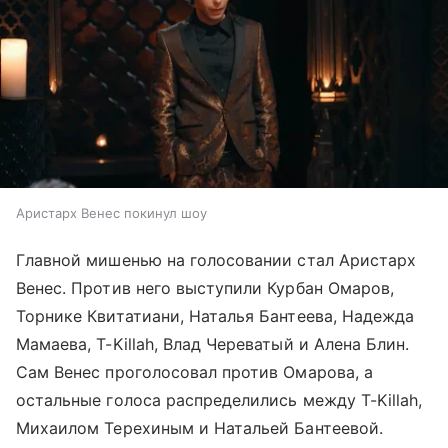
Аристарх Венес покинул шоу
Главной мишенью на голосовании стал Аристарх
Венес. Против него выступили Курбан Омаров,
Торнике Квитатиани, Наталья Бантеева, Надежда
Мамаева, T-Killah, Влад Череватый и Алена Блин.
Сам Венес проголосовал против Омарова, а
остальные голоса распределились между T-Killah,
Михаилом Терехиным и Натальей Бантеевой.