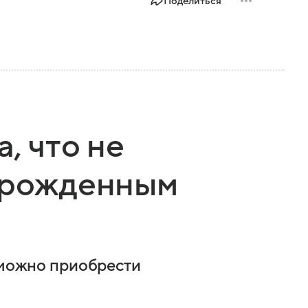
Поделиться
, что не
 врожденным
о можно приобрести