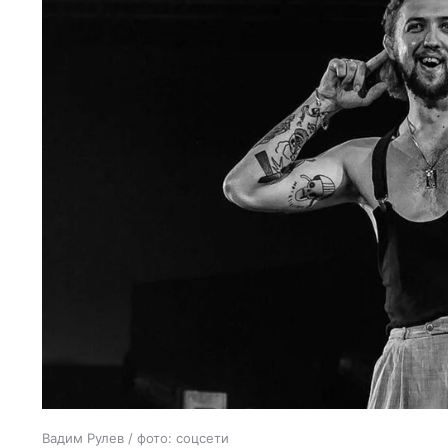
Вадим Рулев / фото: соцсети