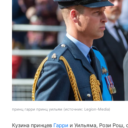
принц гарри принц уильям
источник:
Legion-Media
Кузина принцев
Гарри
и Уильяма, Рози Рош, с