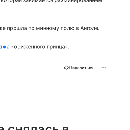
t, которая занимается разминированием
кже прошла по минному полю в Анголе.
иджа
«обиженного принца».
Поделиться
 снялась в