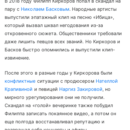
В 2018 году Филипп Киркоров попал в скандал на
пару с
Николаем Басковым
. Народные артисты
выпустили эпатажный клип на песню «Ибица»,
который вызвал шквал негодования из-за
откровенного сюжета. Общественники требовали
даже лишить певцов всех званий. Но Киркоров и
Басков быстро опомнились и выпустили клип-
извинение.
После этого в разные годы у Киркорова были
конфликтные
ситуации с продюсером
Нателлой
Крапивиной
и певицей
Наргиз Закировой
, но
мирного урегулирования они не получили.
Скандал на «голой» вечеринке также побудил
Филиппа записать покаянное видео, а потом он
еще полгода восстанавливал репутацию и
возвращал себе концерты и эфиры.