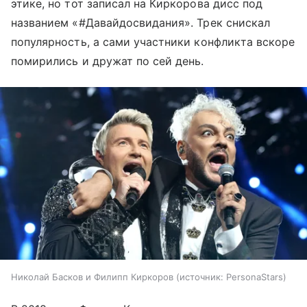
этике, но тот записал на Киркорова дисс под
названием «#Давайдосвидания». Трек снискал
популярность, а сами участники конфликта вскоре
помирились и дружат по сей день.
​Николай Басков и Филипп Киркоров
источник:
PersonaStars