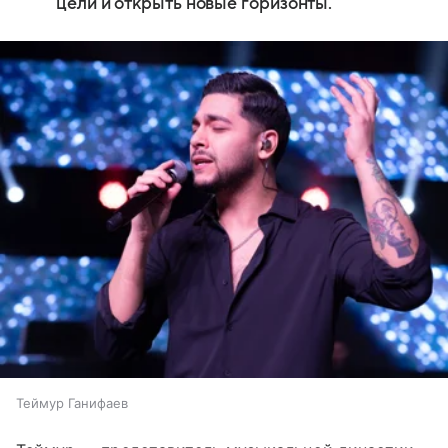
цели и открыть новые горизонты.
Теймур Ганифаев