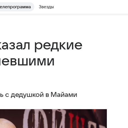
елепрограмма
Звезды
казал редкие
слевшими
ь с дедушкой в Майами