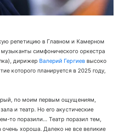
кую репетицию в Главном и Камерном
и музыканты симфонического оркестра
пка), дирижер
Валерий Гергиев
высоко
тие которого планируется в 2025 году,
торый, по моим первым ощущениям,
ала и театр. Но его акустические
чем-то поразили… Театр поразил тем,
 очень хороша. Далеко не все великие