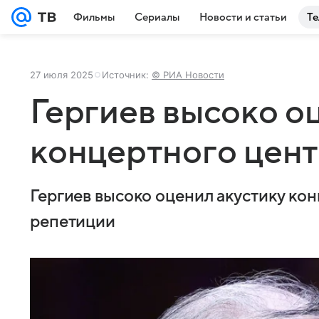
Фильмы
Сериалы
Новости и статьи
Те
27 июля 2025
Источник:
© РИА Новости
Гергиев высоко о
концертного цент
Гергиев высоко оценил акустику ко
репетиции