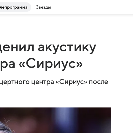
лепрограмма
Звезды
ценил акустику
ра «Сириус»
нцертного центра «Сириус» после