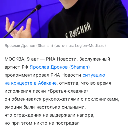
Ярослав Дронов (Shaman)
источник:
Legion-Media.ru
МОСКВА, 9 авг — РИА Новости. Заслуженный
артист РФ
Ярослав Дронов (Shaman)
прокомментировал РИА Новости
ситуацию
на концерте в Абакане
, отметив, что во время
исполнения песни «Братья-славяне»
он обменивался рукопожатиями с поклонниками,
эмоции были настолько сильными,
что ограждения не выдержали напора,
но при этом никто не пострадал.