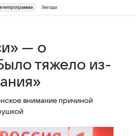
елепрограмма
Звезды
и» — о
Было тяжело из-
мания»
енское внимание причиной
вушкой