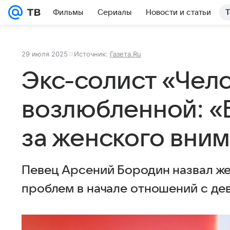
Фильмы
Сериалы
Новости и статьи
Т
29 июля 2025
Источник:
Газета.Ru
Экс-солист «Челс
возлюбленной: «
за женского вни
Певец Арсений Бородин назвал ж
проблем в начале отношений с де