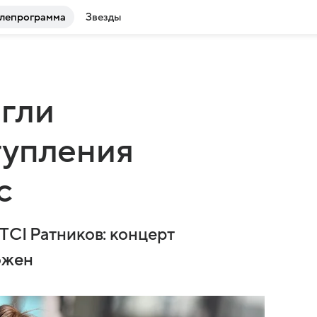
лепрограмма
Звезды
ргли
тупления
с
TCI Ратников: концерт
ожен