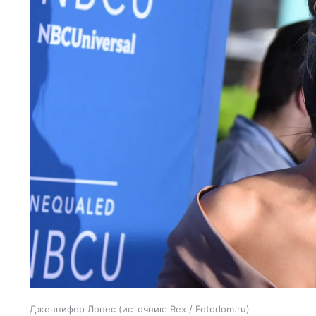
Дженнифер Лопес
источник:
Rex / Fotodom.ru