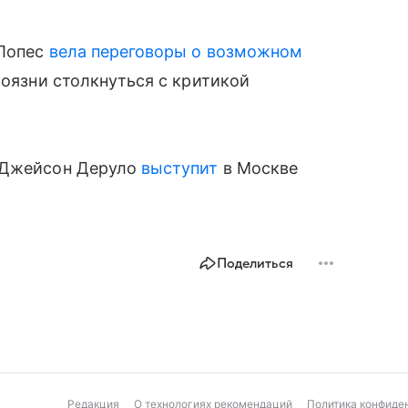
 Лопес
вела переговоры о возможном
боязни столкнуться с критикой
р Джейсон Деруло
выступит
в Москве
Поделиться
Редакция
О технологиях рекомендаций
Политика конфиде