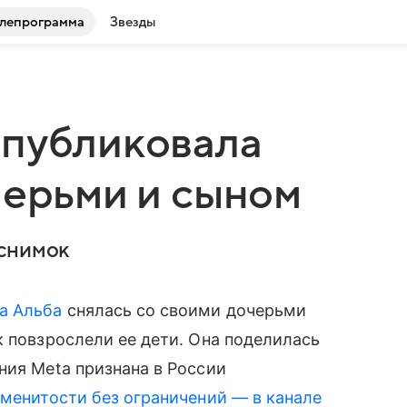
лепрограмма
Звезды
опубликовала
черьми и сыном
 снимок
а Альба
снялась со своими дочерьми
к повзрослели ее дети. Она поделилась
ния Meta признана в России
менитости без ограничений — в канале