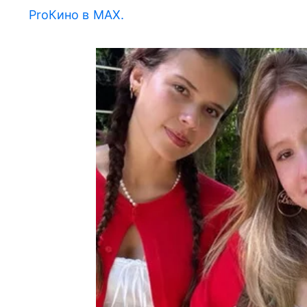
ProКино в MAX.