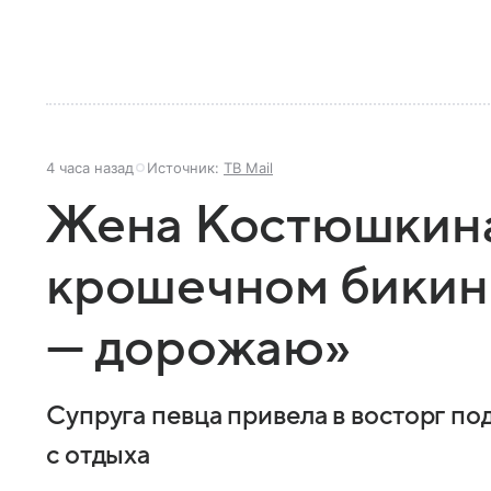
4 часа назад
Источник:
ТВ Mail
Жена Костюшкина
крошечном бикин
— дорожаю»
Супруга певца привела в восторг п
с отдыха