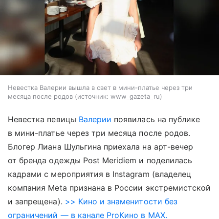
Невестка Валерии вышла в свет в мини-платье через три
месяца после родов
источник:
www_gazeta_ru
Невестка певицы
Валерии
появилась на публике
в мини-платье через три месяца после родов.
Блогер Лиана Шульгина приехала на арт-вечер
от бренда одежды Post Meridiem и поделилась
кадрами с мероприятия в Instagram (владелец
компания Meta признана в России экстремистской
и запрещена).
>> Кино и знаменитости без
ограничений — в канале ProКино в MAX.