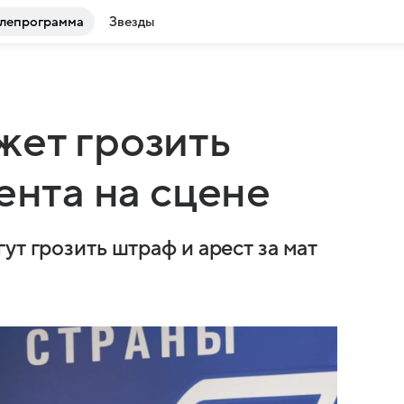
лепрограмма
Звезды
жет грозить
ента на сцене
ут грозить штраф и арест за мат