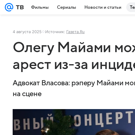
Фильмы
Сериалы
Новости и статьи
Те
4 августа 2025
Источник:
Газета.Ru
Олегу Майами мо
арест из-за инцид
Адвокат Власова: рэперу Майами мог
на сцене