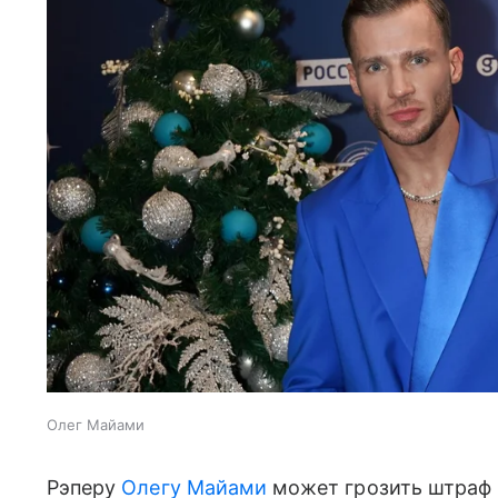
Олег Майами
Рэперу
Олегу Майами
может грозить штраф и