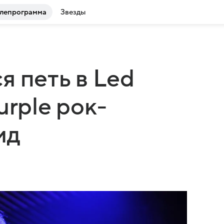
лепрограмма
Звезды
я петь в Led
urple рок-
ид