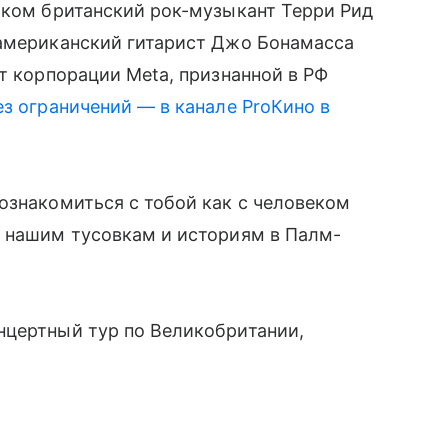
аком британский рок-музыкант Терри Рид
 американский гитарист Джо Бонамасса
т корпорации Meta, признанной в РФ
з ограничений — в канале ProКино в
ознакомиться с тобой как с человеком
о нашим тусовкам и историям в Палм-
нцертный тур по Великобритании,