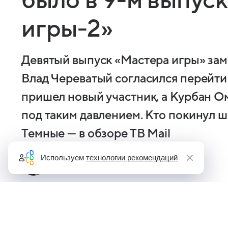
было в 9-м выпус
игры-2»
Девятый выпуск «Мастера игры» зам
Влад Череватый согласился перейти 
пришел новый участник, а Курбан О
под таким давлением. Кто покинул 
Темные — в обзоре ТВ Mail
Используем
технологии рекомендаций
Евгения Башинская
Автор Кино Mail