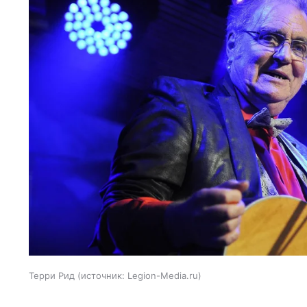
Терри Рид
источник:
Legion-Media.ru