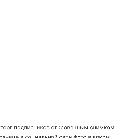
сторг подписчиков откровенным снимком
ранице в социальной сети фото в ярком