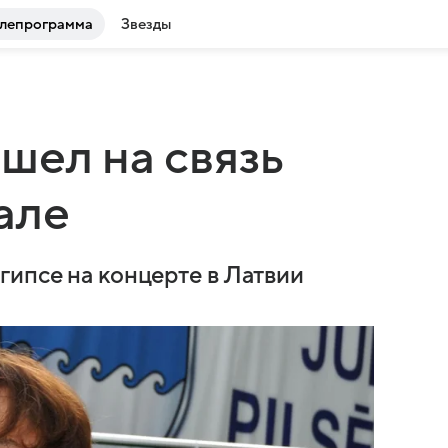
лепрограмма
Звезды
шел на связь
але
гипсе на концерте в Латвии