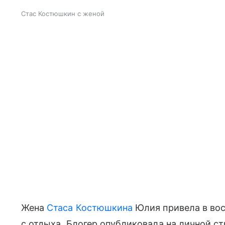
Стас Костюшкин с женой
Жена
Стаса Костюшкина
Юлия привела в во
с отдыха. Блогер опубликовала на личной ст