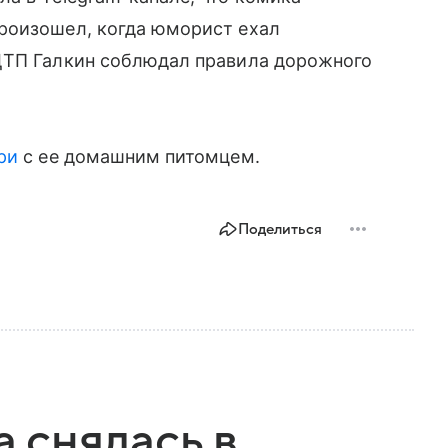
роизошел, когда юморист ехал
ДТП Галкин соблюдал правила дорожного
ри
с ее домашним питомцем.
Поделиться
 снялась в