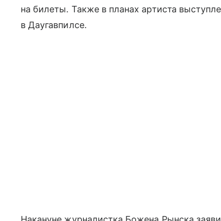
на билеты. Также в планах артиста выступлен
в Даугавпилсе.
Накануне журналистка Божена Рынска заявил