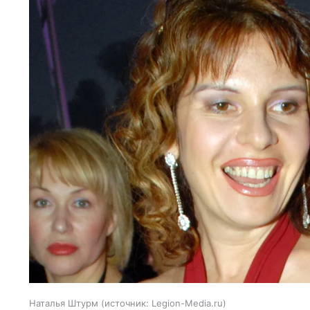
Наталья Штурм
источник:
Legion-Media.ru