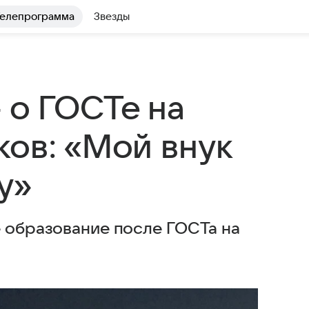
елепрограмма
Звезды
 о ГОСТе на
ков: «Мой внук
у»
е образование после ГОСТа на