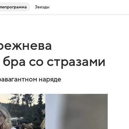
лепрограмма
Звезды
Брежнева
 бра со стразами
равагантном наряде