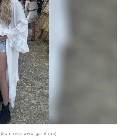
источник:
www_gazeta_ru