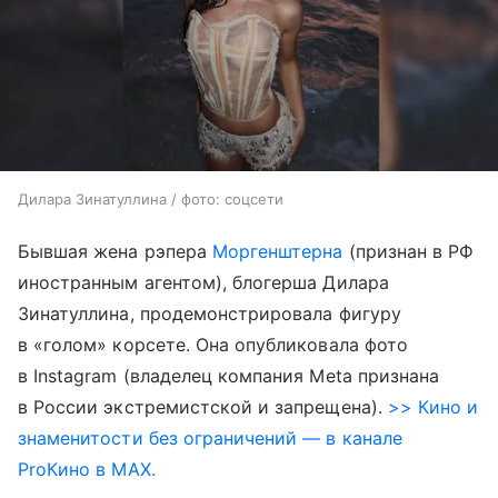
Дилара Зинатуллина / фото: соцсети
Бывшая жена рэпера
Моргенштерна
(признан в РФ
иностранным агентом), блогерша Дилара
Зинатуллина, продемонстрировала фигуру
в «голом» корсете. Она опубликовала фото
в Instagram (владелец компания Meta признана
в России экстремистской и запрещена).
>> Кино и
знаменитости без ограничений — в канале
ProКино в MAX.