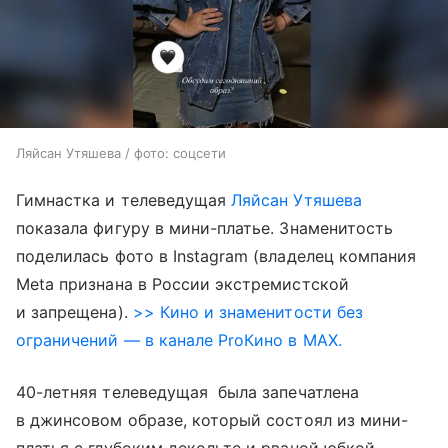
Ляйсан Утяшева / фото: соцсети
Гимнастка и телеведущая
Ляйсан Утяшева
показала фигуру в мини-платье. Знаменитость
поделилась фото в Instagram (владелец компания
Meta признана в России экстремистской
и запрещена).
>> Кино и знаменитости без
ограничений — в канале ProКино в MAX.
40-летняя телеведущая была запечатлена
в джинсовом образе, который состоял из мини-
платья с глубоким декольте и рваной юбкой